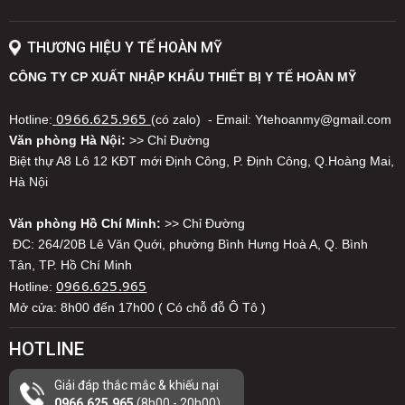
chất lượng chăm sóc sức khỏe cho bệnh nhân.
THƯƠNG HIỆU Y TẾ HOÀN MỸ
CÔNG TY CP XUẤT NHẬP KHẨU THIẾT BỊ Y TẾ HOÀN MỸ
0966.625.965
Hotline:
(có zalo) - Email: Ytehoanmy@gmail.com
Văn phòng Hà Nội:
>> Chỉ Đường
Biệt thự A8 Lô 12 KĐT mới Định Công, P. Định Công, Q.Hoàng Mai,
Hà Nội
Văn phòng Hồ Chí Minh:
>> Chỉ Đường
ĐC: 264/20B Lê Văn Quới, phường Bình Hưng Hoà A, Q. Bình
🌺
Nguyên lý hoạt động của bơm tiêm
Tân, TP. Hồ Chí Minh
điện là gì?
0966.625.965
Hotline:
Mở cửa: 8h00 đến 17h00 ( Có chỗ đỗ Ô Tô )
Bơm tiêm điện hoạt động dựa trên cơ chế sử dụng động cơ
điện để tạo lực đẩy pít-tông của ống tiêm, giúp đưa thuốc
HOTLINE
hoặc dung dịch vào cơ thể bệnh nhân với tốc độ chính xác và
ổn định. Khi thiết bị được cài đặt, hệ thống điều khiển điện tử
Giải đáp thắc mắc & khiếu nại
0966.625.965
(8h00 - 20h00)