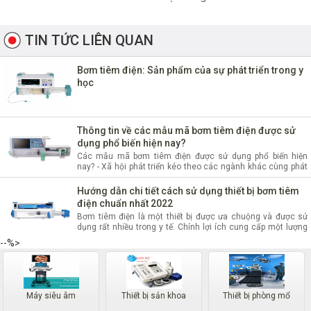
Tìm hiểu tổng quan về loại thiết bị bơm
tiêm bằng điện
TIN TỨC LIÊN QUAN
🌺
Bơm tiêm điện là gì?
Bơm tiêm điện: Sản phẩm của sự phát triển trong y
học
Máy bơm tiêm điện là một loại thiết bị y tế sử dụng để tiêm 
thuốc, vaccine hoặc các chất khác vào cơ thể của một người 
bằng cách sử dụng sức áp điện. Nó giúp tăng tốc độ và độ 
Thông tin về các mẫu mã bơm tiêm điện được sử
chính xác của quá trình tiêm, giảm sự đau đớn và cải thiện 
dụng phổ biến hiện nay?
hiệu quả của việc tiêm. Máy bơm tiêm điện thường được sử 
Các mẫu mã bơm tiêm điện được sử dụng phổ biến hiện
dụng trong các phòng khám, bệnh viện hoặc trong các 
nay? - Xã hội phát triển kéo theo các ngành khác cùng phát
triển để đáp ứng nhu cầu sống của con người.
chương trình y tế cộng đồng.
Hướng dẫn chi tiết cách sử dụng thiết bị bơm tiêm
điện chuẩn nhất 2022
Bơm tiêm điện là một thiết bị được ưa chuộng và được sử
dụng rất nhiều trong y tế. Chính lợi ích cung cấp một lượng
hóa chất vừa đủ hoặc với một tỷ lệ siêu nhỏ cho quá trình
--%>
nghiên cứu hoặc trong y tế
Máy siêu âm
Thiết bị sản khoa
Thiết bị phòng mổ