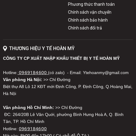
hiện. Nhờ đó mà
máy siêu âm
đã trở thành một lựa chọn ưu
Phương thức thanh toán
việt trong các phương pháp chẩn đoán y khoa hiện đại,
Chính sách vận chuyển
không có rủi ro do nhiễm phóng xạ hay tia X độc hại.
Chính sách bảo hành
Chính sách đổi trả
THƯƠNG HIỆU Y TẾ HOÀN MỸ
CÔNG TY CP XUẤT NHẬP KHẨU THIẾT BỊ Y TẾ HOÀN MỸ
0969184600
Hotline:
(có zalo) - Email: Ytehoanmy@gmail.com
Văn phòng Hà Nội:
>> Chỉ Đường
Biệt thự A8 Lô 12 KĐT mới Định Công, P. Định Công, Q.Hoàng Mai,
Hà Nội
Văn phòng Hồ Chí Minh:
>> Chỉ Đường
ĐC: 264/20B Lê Văn Quới, phường Bình Hưng Hoà A, Q. Bình
Tân, TP. Hồ Chí Minh
0969184600
Hotline:
Mở cửa: 8h00 đến 17h00 ( Có chỗ đỗ Ô Tô )