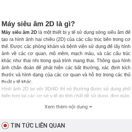
Máy siêu âm 2D là gì?
Máy siêu âm 2D
là một thiết bị y tế sử dụng sóng siêu âm để
tạo ra hình ảnh hai chiều (2D) của các cấu trúc bên trong cơ
thể. Được các phòng khám và bệnh viện sử dụng để lấy hình
ảnh về các cơ quan, mô mềm, mạch máu, và các cấu trúc
khác như thai nhi trong quá trình mang thai. Thông qua hình
ảnh chẩn đoán để phát hiện các bất thường, xác định kích
thước và hình dạng của các cơ quan và hỗ trợ trong các thủ
thuật y tế khác.
Hình ảnh 2D so với 3D/4D thì nó thường được sử dụng phổ
biến hơn tại các cơ sở y tế do tính chất dễ sử dụng, đơn giản,
chi phí giá thành siêu âm rẻ và các bệnh lý phổ biến cũng chỉ
Xem thêm nội dung
sử dụng phương pháp đơn giản này là bác sỹ đã có đủ các
thông tin cho chẩn đoán bệnh lý.
TIN TỨC LIÊN QUAN