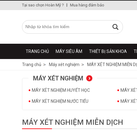
Tại sao chọn Hoàn Mỹ ?
Mua hàng đảm bảo
TRANG CHỦ
MÁY SIÊU ÂM
THIẾT BỊ SẢN KHOA
T
Trang chủ
Máy xét nghiệm
MÁY XÉT NGHIỆM MIỄN D
MÁY XÉT NGHIỆM
MÁY XÉT NGHIỆM HUYẾT HỌC
MÁY XÉT
MÁY XÉT NGHIỆM NƯỚC TIỂU
MÁY XÉ
MÁY XÉT NGHIỆM MIỄN DỊCH