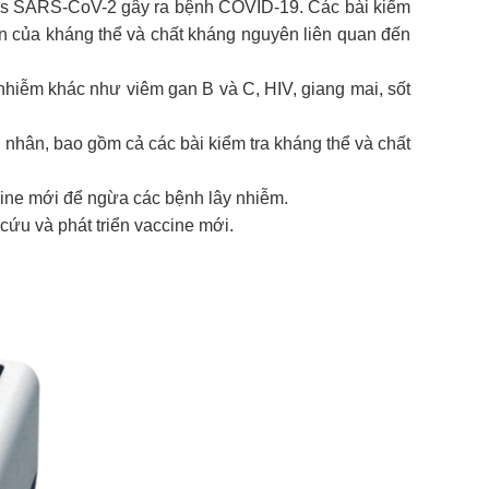
irus SARS-CoV-2 gây ra bệnh COVID-19. Các bài kiểm
ện của kháng thể và chất kháng nguyên liên quan đến
hiễm khác như viêm gan B và C, HIV, giang mai, sốt
 nhân, bao gồm cả các bài kiểm tra kháng thể và chất
cine mới để ngừa các bệnh lây nhiễm.
cứu và phát triển vaccine mới.