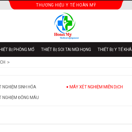
THƯƠNG HIỆU Y TẾ HOÀN MỸ
HIẾT BỊ PHÒNG MỔ
THIẾT BỊ SOI TAI MŨI HỌNG
THIẾT BỊ Y TẾ KH
ỊCH
 NGHIỆM SINH HÓA
MÁY XÉT NGHIỆM MIỄN DỊCH
T NGHIỆM ĐÔNG MÁU