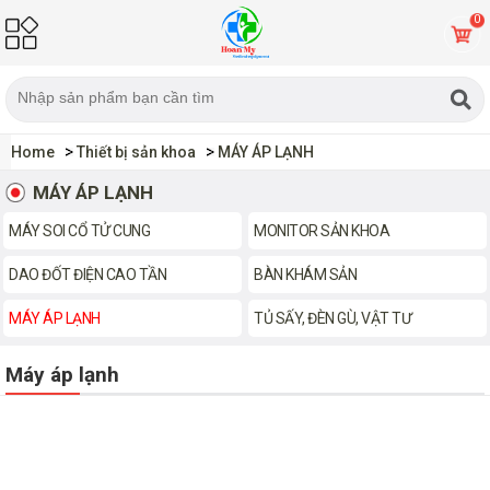
0
Home
Thiết bị sản khoa
MÁY ÁP LẠNH
MÁY ÁP LẠNH
MÁY SOI CỔ TỬ CUNG
MONITOR SẢN KHOA
DAO ĐỐT ĐIỆN CAO TẦN
BÀN KHÁM SẢN
MÁY ÁP LẠNH
TỦ SẤY, ĐÈN GÙ, VẬT TƯ
Máy áp lạnh