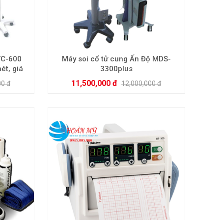
TC-600
Máy soi cổ tử cung Ấn Độ MDS-
ét, giá
3300plus
11,500,000 đ
00 đ
12,000,000 đ