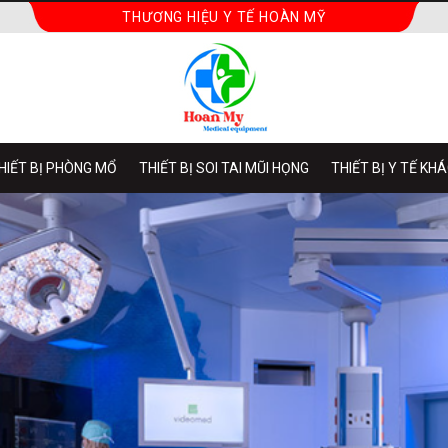
THƯƠNG HIỆU Y TẾ HOÀN MỸ
HIẾT BỊ PHÒNG MỔ
THIẾT BỊ SOI TAI MŨI HỌNG
THIẾT BỊ Y TẾ KH