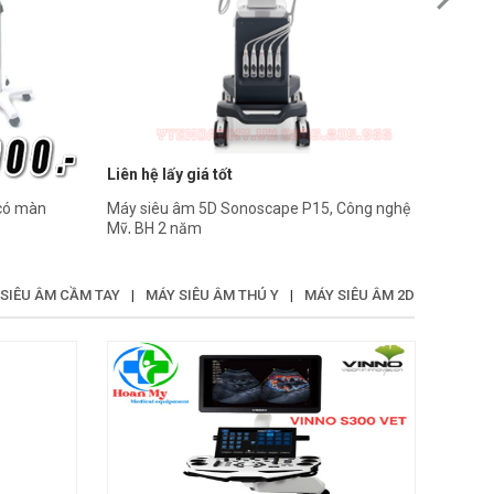
Liên hệ lấy giá tốt
Liên hệ
 có màn
Máy siêu âm 5D Sonoscape P15, Công nghệ
Máy si
Mỹ, BH 2 năm
hành 
SIÊU ÂM CẦM TAY
|
MÁY SIÊU ÂM THÚ Y
|
MÁY SIÊU ÂM 2D