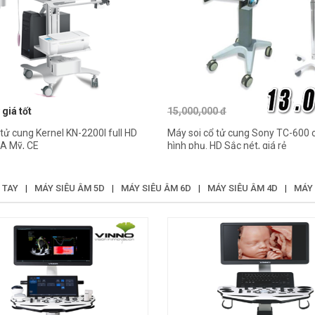
 giá tốt
15,000,000 đ
 tử cung Kernel KN-2200I full HD
Máy soi cổ tử cung Sony TC-600
DA Mỹ, CE
hình phụ. HD Sắc nét, giá rẻ
 TAY
|
MÁY SIÊU ÂM 5D
|
MÁY SIÊU ÂM 6D
|
MÁY SIÊU ÂM 4D
|
MÁY 