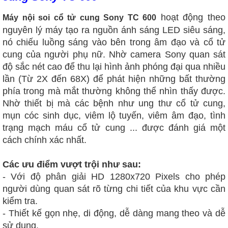
hoạt động theo
Máy nội soi cổ tử cung Sony TC 600
nguyên lý máy tạo ra nguồn ánh sáng LED siêu sáng,
nó chiếu luồng sáng vào bên trong âm đạo và cổ tử
cung của người phụ nữ. Nhờ camera Sony quan sát
độ sắc nét cao để thu lại hình ảnh phóng đại qua nhiều
lần (Từ 2X đến 68X) để phát hiện những bất thường
phía trong mà mắt thường không thể nhìn thấy được.
Nhờ thiết bị mà các bệnh như ung thư cổ tử cung,
mụn cóc sinh dục, viêm lộ tuyến, viêm âm đạo, tình
trạng mạch máu cổ tử cung ... được đánh giá một
cách chính xác nhất.
Các ưu điểm vượt trội như sau:
- Với độ phân giải HD 1280x720 Pixels cho phép
người dùng quan sát rõ từng chi tiết của khu vực cần
kiểm tra.
- Thiết kế gọn nhẹ, di động, dễ dàng mang theo và dễ
sử dụng.