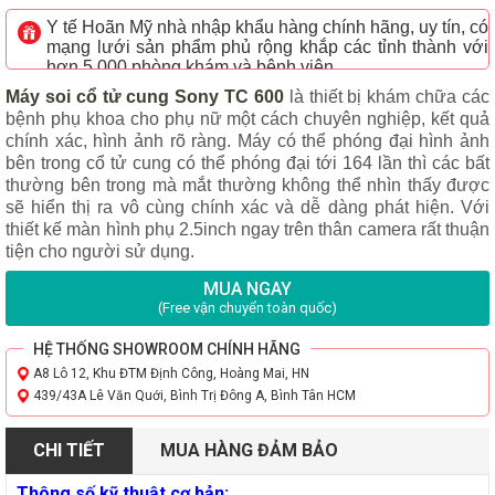
Y tế Hoãn Mỹ nhà nhập khẩu hàng chính hãng, uy tín, có
mạng lưới sản phẩm phủ rộng khắp các tỉnh thành với
hơn 5.000 phòng khám và bệnh viện
Máy soi cổ tử cung Sony TC 600
là thiết bị khám chữa các
bệnh phụ khoa cho phụ nữ một cách chuyên nghiệp, kết quả
chính xác, hình ảnh rõ ràng. Máy có thể phóng đại hình ảnh
bên trong cổ tử cung có thể phóng đại tới 164 lần thì các bất
thường bên trong mà mắt thường không thể nhìn thấy được
sẽ hiển thị ra vô cùng chính xác và dễ dàng phát hiện. Với
thiết kế màn hình phụ 2.5inch ngay trên thân camera rất thuận
tiện cho người sử dụng.
MUA NGAY
(Free vận chuyển toàn quốc)
HỆ THỐNG SHOWROOM CHÍNH HÃNG
A8 Lô 12, Khu ĐTM Định Công, Hoàng Mai, HN
439/43A Lê Văn Quới, Bình Trị Đông A, Bình Tân HCM
CHI TIẾT
MUA HÀNG ĐẢM BẢO
Thông số kỹ thuật cơ bản: