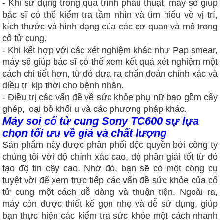
- Khi sử dụng trong quá trình phẫu thuật, máy sẽ giúp
bác sĩ có thể kiểm tra tầm nhìn và tìm hiểu về vị trí,
kích thước và hình dạng của các cơ quan và mô trong
cổ tử cung.
- Khi kết hợp với các xét nghiệm khác như Pap smear,
máy sẽ giúp bác sĩ có thể xem kết quả xét nghiệm một
cách chi tiết hơn, từ đó đưa ra chẩn đoán chính xác và
điều trị kịp thời cho bệnh nhân.
- Điều trị các vấn đề về sức khỏe phụ nữ
bao gồm cấy
ghép, loại bỏ khối u và các phương pháp khác.
M
áy soi cổ tử cung Sony TC600 sự lựa
chọn tối ưu về giá và chất lượng
Sản phẩm này được phân phối độc quyền bởi công ty
chúng tôi với độ chính xác cao, độ phân giải tốt từ đó
tạo
độ tin cậy cao. Nhờ đó, bạn sẽ có một công cụ
tuyệt vời để xem trực tiếp các vấn đề sức khỏe của cổ
tử cung một cách dễ dàng và thuận tiện.
Ngoài ra,
máy còn được thiết kế gọn nhẹ và dễ sử dụng, giúp
bạn thực hiện các kiểm tra sức khỏe một cách nhanh