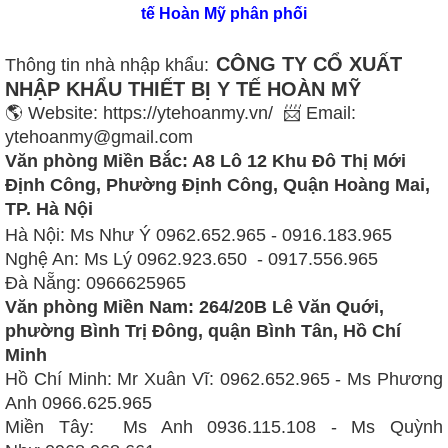
tế Hoàn Mỹ phân phối
CÔNG TY CỔ XUẤT
Thông tin nhà nhập khẩu:
NHẬP KHẨU THIẾT BỊ Y TẾ HOÀN MỸ
🌎 Website: https://ytehoanmy.vn/ 📨 Email:
ytehoanmy@gmail.com
Văn phòng Miền Bắc: A8 Lô 12 Khu Đô Thị Mới
Định Công, Phường Định Công, Quận Hoàng Mai,
TP. Hà Nội
Hà Nội: Ms Như Ý 0962.652.965 - 0916.183.965
Nghệ An: Ms Lý
0962.923.650 - 0917.556.965
Đà Nẵng: 0966625965
Văn phòng Miền Nam: 264/20B Lê Văn Quới,
phường Bình Trị Đông, quận Bình Tân, Hồ Chí
Minh
Hồ Chí Minh:
Mr Xuân Vĩ: 0962.652.965 -
Ms Phương
Anh 0966.625.965
Miền Tây:
Ms Anh 0936.115.108
- Ms Quỳnh