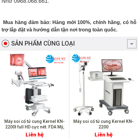
Như
0968.068.661
.
Mua hàng đảm bảo: Hàng mới 100%, chính hãng, có hỗ
trợ lắp đặt và hướng dẫn tận nơi trong toàn quốc.
SẢN PHẨM CÙNG LOẠI
Máy soi cổ tử cung Kernel KN-
Máy soi cổ tử cung Kernel KN-
2200I full HD cực nét. FDA Mỹ,
2200
CE
Liên hệ
Liên hệ