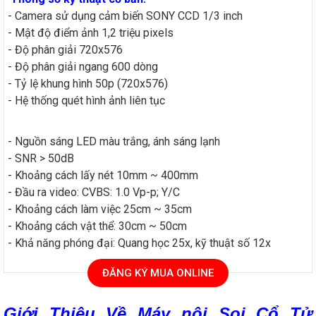
- Camera sử dụng cảm biến SONY CCD 1/3 inch
- Mật độ điểm ảnh 1,2 triệu pixels
- Độ phân giải 720x576
- Độ phân giải ngang 600 dòng
- Tỷ lệ khung hình 50p (720x576)
- Hệ thống quét hình ảnh liên tục
- Nguồn sáng LED màu trắng, ánh sáng lạnh
- SNR > 50dB
- Khoảng cách lấy nét 10mm ~ 400mm
- Đầu ra video: CVBS: 1.0 Vp-p; Y/C
- Khoảng cách làm việc 25cm ~ 35cm
- Khoảng cách vật thể: 30cm ~ 50cm
- Khả năng phóng đại: Quang học 25x, kỹ thuật số 12x
ĐĂNG KÝ MUA ONLINE
Giới Thiệu Về Máy nội Soi Cổ Tử