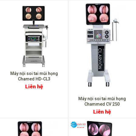
Máy nội soi tai mũi họng
Chamed HD-CL3
Liên hệ
Máy nội soi tai mũi họng
Chammed CV 250
Liên hệ