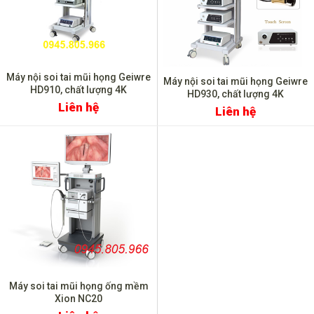
Máy nội soi tai mũi họng Geiwre
Máy nội soi tai mũi họng Geiwre
HD910, chất lượng 4K
HD930, chất lượng 4K
Liên hệ
Liên hệ
Máy soi tai mũi họng ống mềm
Xion NC20