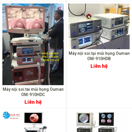
Máy nội soi tại mũi họng Ouman
OM-910HDB
Liên hệ
Máy nội soi tai mũi họng Ouman
OM-910HDC
Liên hệ