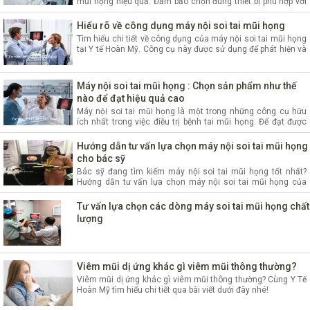
mũi họng hiệu quả. Đảm bảo chọn đúng thiết bị phù hợp với
nhu cầu của bạn để đạt hiệu quả tối đa.
Hiểu rõ về công dụng máy nội soi tai mũi họng
Tìm hiểu chi tiết về công dụng của máy nội soi tai mũi họng
tại Y tế Hoàn Mỹ. Công cụ này được sử dụng để phát hiện và
điều trị các bệnh lý liên quan đến tai mũi họng như viêm tai,
viêm mũi, viêm họng
Máy nội soi tai mũi họng : Chọn sản phẩm như thế
nào để đạt hiệu quả cao
Một số lợi ích quan trọng hỗ trợ cho Bác sỹ trong công tác
Máy nội soi tai mũi họng là một trong những công cụ hữu
ích nhất trong việc điều trị bệnh tai mũi họng. Để đạt được
khám và điều trị các bệnh liên quan đến tai mũi họng bao
hiệu quả cao nhất, bạn cần phải chọn một máy nội soi tai
gồm:
mũi họng chất lượng cao. Hư
Hướng dẫn tư vấn lựa chọn máy nội soi tai mũi họng
1. Chẩn đoán chính xác
cho bác sỹ
Bác sỹ đang tìm kiếm máy nội soi tai mũi họng tốt nhất?
Máy cung cấp hình ảnh rõ nét và chi tiết của các cấu trúc bên
Hướng dẫn tư vấn lựa chọn máy nội soi tai mũi họng của
trong tai, mũi và họng để người dùng có kết quả chẩn đoán
chúng tôi sẽ giúp bạn tìm hiểu về các loại máy nội soi tai
mũi họng hiện có trên thị trườ
Tư vấn lựa chọn các dòng máy soi tai mũi họng chất
chính xác hơn, từ đó đưa ra phương pháp điều trị thích hợp.
lượng
2. Phát hiện sớm các bệnh lý
Với khả năng quan sát chi tiết bên trong để phát hiện sớm
các dấu hiệu bệnh lý như polyp, u, viêm nhiễm... trước khi
Viêm mũi dị ứng khác gì viêm mũi thông thường?
các triệu chứng trở nên nghiêm trọng để bác sĩ có thể can
Viêm mũi dị ứng khác gì viêm mũi thông thường? Cùng Y Tế
Hoàn Mỹ tìm hiểu chi tiết qua bài viết dưới đây nhé!
thiệp và điều trị kịp thời, tránh được các biến chứng và tăng
hiệu quả điều trị.