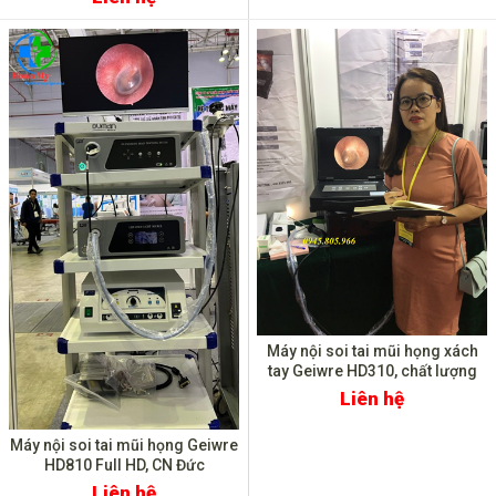
Máy nội soi tai mũi họng xách
tay Geiwre HD310, chất lượng
HD, CN Đức
Liên hệ
Máy nội soi tai mũi họng Geiwre
HD810 Full HD, CN Đức
Liên hệ