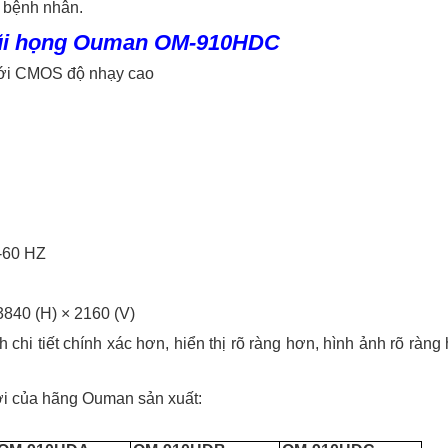
a bệnh nhân.
i mũi họng Ouman OM-910HDC
 với CMOS độ nhạy cao
0-60 HZ
 3840 (H) × 2160 (V)
chi tiết chính xác hơn, hiển thị rõ ràng hơn, hình ảnh rõ ràng 
ới của hãng Ouman sản xuất: