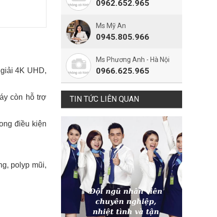
0962.652.965
Ms Mỹ An
0945.805.966
Ms Phương Anh - Hà Nội
0966.625.965
n giải 4K UHD,
áy còn hỗ trợ
TIN TỨC LIÊN QUAN
ong điều kiện
g, polyp mũi,