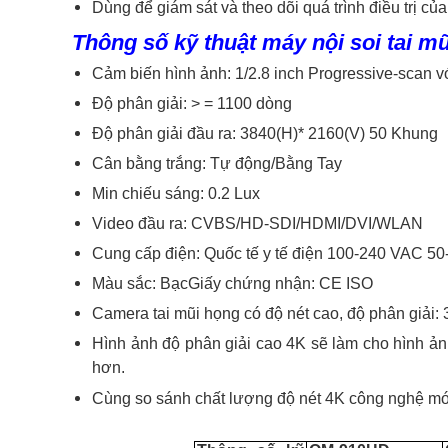
Dùng để giám sát và theo dõi quá trình điều trị củ
Thông số kỹ thuật máy nội soi ta
Cảm biến hình ảnh: 1/2.8 inch Progressive-scan
Độ phân giải: > = 1100 dòng
Độ phân giải đầu ra: 3840(H)* 2160(V) 50 Khung
Cân bằng trắng: Tự động/Bằng Tay
Min chiếu sáng: 0.2 Lux
Video đầu ra: CVBS/HD-SDI/HDMI/DVI/WLAN
Cung cấp điện: Quốc tế y tế điện 100-240 VAC 5
Màu sắc: Bạc
Giấy chứng nhận: CE ISO
Camera tai mũi họng có độ nét cao, độ phân giải:
Hình ảnh độ phân giải cao 4K sẽ làm cho hình ảnh 
hơn.
Cùng so sánh chất lượng độ nét 4K công nghệ m