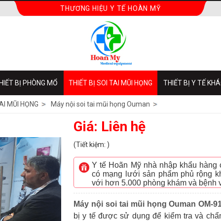
THƯƠNG HIỆU Y TẾ HOÀN MỸ
HIẾT BỊ PHÒNG MỔ
THIẾT BỊ SOI TAI MŨI HỌNG
THIẾT BỊ Y TẾ KH
AI MŨI HỌNG
Máy nội soi tai mũi họng Ouman
Giá: Liên hệ
(Tiết kiệm: )
Y tế Hoãn Mỹ nhà nhập khẩu hàng ch
có mạng lưới sản phẩm phủ rộng kh
với hơn 5.000 phòng khám và bệnh 
Máy nội soi tai mũi họng Ouman OM-
bị y tế được sử dụng để kiểm tra và ch