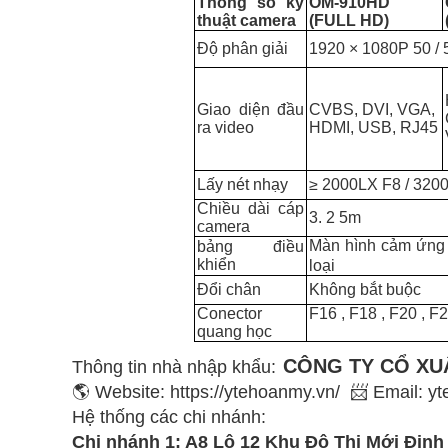
Thông số kỹ
OM-910HD
thuật camera
(FULL HD
)
Độ phân giải
1920 × 1080P 50 /
Giao diện đầu
CVBS, DVI, VGA,
ra video
HDMI, USB, RJ45
Lấy nét nhạy
≥
2000LX F8 / 320
Chiều dài cáp
3.
2
5m
camera
Màn hình cảm ứng
bảng điều
khiển
loại
Đổi chân
Không bắt buộc
Conector
F16
,
F18
,
F20
,
F
quang học
CÔNG TY CỔ XUẤ
Thông tin nhà nhập khẩu:
🌎 Website: https://ytehoanmy.vn/ 📨 Email:
Hệ thống các chi nhánh:
Chi nhánh 1: A8 Lô 12 Khu Đô Thị Mới Địn