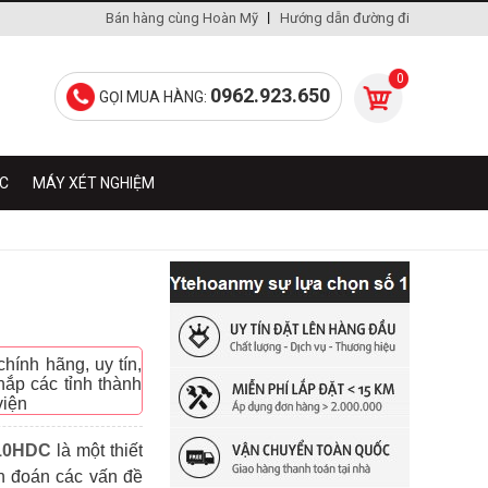
Bán hàng cùng Hoàn Mỹ
Hướng dẫn đường đi
0
0962.923.650
GỌI MUA HÀNG:
ÁC
MÁY XÉT NGHIỆM
ính hãng, uy tín,
ắp các tỉnh thành
viện
910HDC
là một thiết
ẩn đoán các vấn đề