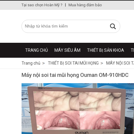
Tại sao chọn Hoàn Mỹ ?
Mua hàng đảm bảo
TRANG CHỦ
MÁY SIÊU ÂM
THIẾT BỊ SẢN KHOA
T
Trang chủ
THIẾT BỊ SOI TAI MŨI HỌNG
MÁY NỘI SOI T
Máy nội soi tai mũi họng Ouman OM-910HDC