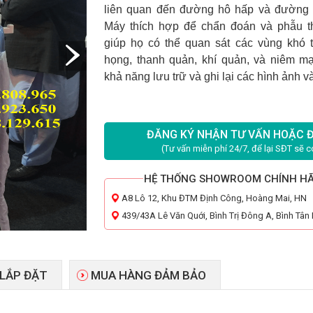
liên quan đến đường hô hấp và đường 
Máy thích hợp để chẩn đoán và phẫu th
giúp họ có thể quan sát các vùng khó t
họng, thanh quản, khí quản, và niêm m
khả năng lưu trữ và ghi lại các hình ảnh v
ĐĂNG KÝ NHẬN TƯ VẤN HOẶC 
(Tư vấn miễn phí 24/7, để lại SĐT sẽ có
HỆ THỐNG SHOWROOM CHÍNH H
A8 Lô 12, Khu ĐTM Định Công, Hoàng Mai, HN
439/43A Lê Văn Quới, Bình Trị Đông A, Bình Tâ
 LẮP ĐẶT
MUA HÀNG ĐẢM BẢO