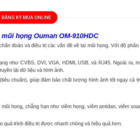
ĐĂNG KÝ MUA ONLINE
tai mũi họng Ouman OM-910HDC
 chẩn đoán và điều trị các vấn đề về tai mũi họng. Với độ phâ
 dạng như CVBS, DVI, VGA, HDMI, USB, và RJ45. Ngoài ra, m
yền tải dữ liệu và hình ảnh.
iêu chuẩn), giúp đảm bảo chất lượng hình ảnh tốt ngay cả tr
i mũi họng, chẳng hạn như viêm họng, viêm amidan, viêm xoan
o quá trình điều trị được nhanh chóng và hiệu quả hơn.