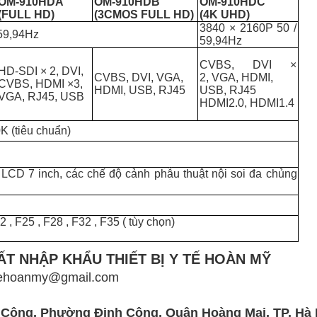
OM-910HDA
OM-910HDB
OM-910HDC
(FULL HD
)
(3CMOS FULL HD
)
(4K UHD
)
3840 × 2160P 50 /
 59,94Hz
59,94Hz
CVBS
,
DVI ×
HD-SDI × 2
,
DVI
,
CVBS
,
DVI
,
VGA
,
2
,
VGA
,
HDMI
,
CVBS
,
HDMI ×3
,
HDMI
,
USB
,
RJ45
USB
,
RJ45
VGA
,
RJ45
,
USB
HDMI2.0, HDMI1.4
0K
(tiêu chuẩn)
 LCD 7
inch, các
chế độ cảnh phẫu thuật nội soi
đa
chủng
22
,
F25
,
F28
,
F32
,
F35 (
tùy chọn)
T NHẬP KHẨU THIẾT BỊ Y TẾ HOÀN MỸ
 ytehoanmy@gmail.com
h Công, Phường Định Công, Quận Hoàng Mai, TP. Hà 