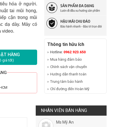
tiêu hóa ở người.
uật tai mũi họng,
iếp cận trong mũi
ạc dạ dày. Máy
có
à video.
Thông tin hữu ích
Hotline:
0962.923.650
ĐẶT HÀNG
Mua hàng đảm bảo
 giá tốt)
Chính sách vận chuyển
ÃNG
Hướng dẫn thanh toán
Trung tâm bảo hành
n HCM
Chỉ đường đến Hoàn Mỹ
NHÂN VIÊN BÁN HÀNG
Ms Mỹ An