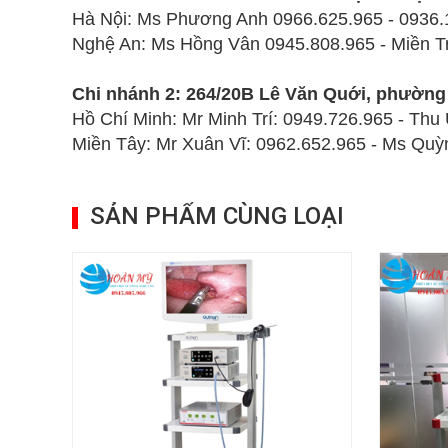
Hà Nội: Ms Phương Anh 0966.625.965 - 0936.
Nghệ An: Ms Hồng Vân 0945.808.965 - Miền 
Chi nhánh
2: 264/20B Lê Văn Quới, phường
Hồ Chí Minh: Mr Minh Trí:
0949.726.965 -
Thu
Miền Tây:
Mr Xuân Vĩ:
0962.652.965
- Ms Qu
SẢN PHẨM CÙNG LOẠI