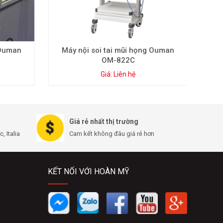
 Ouman
Máy nội soi tai mũi họng Ouman
OM-822C
Giá: Liên hệ
Giá rẻ nhất thị trường
 Italia
Cam kết không đâu giá rẻ hơn
KẾT NỐI VỚI HOÀN MỸ