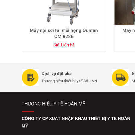
Máy nội soi tai mũi họng Ouman
Máy n
OM 822B
Giá: Liên hệ
Dịch vụ đột phá
G
Thương hiệu thiết bị y tế Số 1 VN
M
THƯƠNG HIỆU Y TẾ HOÀN MỸ
CÔNG TY CP XUẤT NHẬP KHẨU THIẾT BỊ Y TẾ HOÀN
MỸ