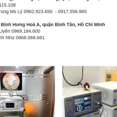
115.108
Trung Ms Lý
0962.923.650 - 0917.556.965
 Bình Hưng Hoà A, quận Bình Tân, Hồ Chí Minh
 Uyên
0969.184.600
ỳnh Như
0968.068.661