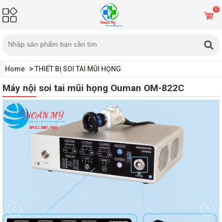
0
Home
THIẾT BỊ SOI TAI MŨI HỌNG
MÁY NỘI SOI TAI MŨI HỌNG
Máy nội soi tai mũi họng Ouman
Máy nội soi tai mũi họng Ouman OM-822C