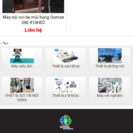
Máy nội soi tai mũi họng Ouman
OM-910HDC
Liên hệ
--%>
Máy siêu âm
Thiết bị sản khoa
Thiết bị phòng mổ
THIẾT BỊ SOI TAI MŨI
Thiết bị y tế khác
Máy xét nghiệm
HỌNG