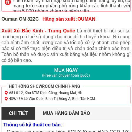
Y tế Hoãn Mỹ nhà nhập khẩu hàng chính hãng, uy tín, có
mạng lưới sản phẩm phủ rộng khắp các tỉnh thành với
hơn 5.000 phòng khám và bệnh viện
Ouman OM 822
C
Hãng sản xuất :OUMAN 
Xuất Xứ:Bắc Kinh - Trung Quốc
Là một thiết bị nội soi tai 
mũi họng có thể sử dụng cho mục đích chuyên khoa. Nó cung 
cấp hình ảnh chất lượng cao và tốc độ xử lý nhanh cho phép 
bác sĩ có thể thực hiện điều trị và chẩn đoán chính xác hơn
.
Toàn bộ thân vỏ được sản xuất bằng vật liệu nhôm không gỉ
có độ bền cao.
MUA NGAY
(Free vận chuyển toàn quốc)
HỆ THỐNG SHOWROOM CHÍNH HÃNG
A8 Lô 12, Khu ĐTM Định Công, Hoàng Mai, HN
439/43A Lê Văn Quới, Bình Trị Đông A, Bình Tân HCM
CHI TIẾT
MUA HÀNG ĐẢM BẢO
Thông số kỹ thuật cơ bản:
- Camera sử dụng cảm biến SONY Super HAD CCD 1/3