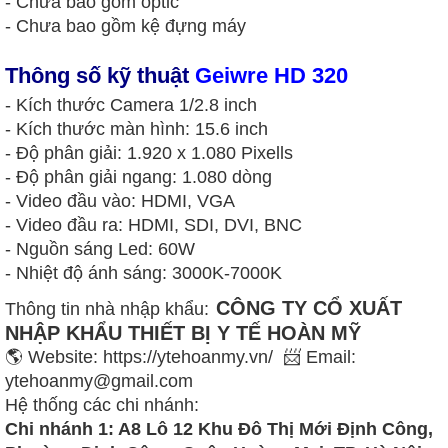
- Chưa bao gồm optic
- Chưa bao gồm kệ đựng máy
Thông số kỹ thuật
Geiwre HD 320
- Kích thước Camera 1/2.8 inch
- Kích thước màn hình: 15.6 inch
- Độ phân giải: 1.920 x 1.080 Pixells
- Độ phân giải ngang: 1.080 dòng
- Video đầu vào: HDMI, VGA
- Video đầu ra: HDMI, SDI, DVI, BNC
- Nguồn sáng Led: 60W
- Nhiệt độ ánh sáng: 3000K-7000K
CÔNG TY CỔ XUẤT
Thông tin nhà nhập khẩu:
NHẬP KHẨU THIẾT BỊ Y TẾ HOÀN MỸ
🌎 Website: https://ytehoanmy.vn/ 📨 Email:
ytehoanmy@gmail.com
Hệ thống các chi nhánh:
Chi nhánh 1: A8 Lô 12 Khu Đô Thị Mới Định Công,