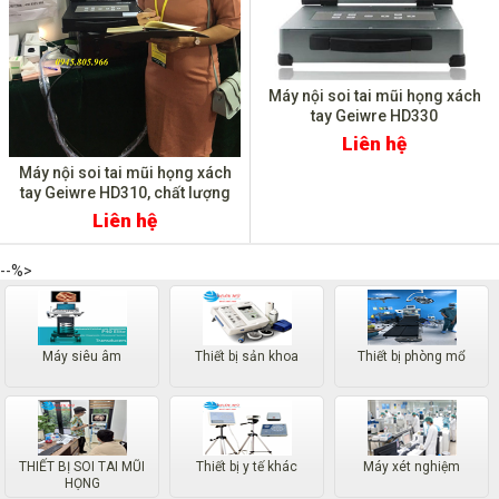
Máy nội soi tai mũi họng xách
tay Geiwre HD330
Liên hệ
Máy nội soi tai mũi họng xách
tay Geiwre HD310, chất lượng
HD, CN Đức
Liên hệ
--%>
Máy siêu âm
Thiết bị sản khoa
Thiết bị phòng mổ
THIẾT BỊ SOI TAI MŨI
Thiết bị y tế khác
Máy xét nghiệm
HỌNG