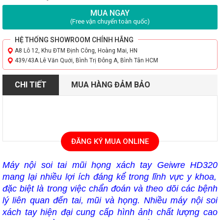
MUA NGAY
(Free vận chuyển toàn quốc)
HỆ THỐNG SHOWROOM CHÍNH HÃNG
A8 Lô 12, Khu ĐTM Định Công, Hoàng Mai, HN
439/43A Lê Văn Quới, Bình Trị Đông A, Bình Tân HCM
CHI TIẾT
MUA HÀNG ĐẢM BẢO
ĐĂNG KÝ MUA ONLINE
Máy nội soi tai mũi họng xách tay Geiwre HD320
mang lại nhiều lợi ích đáng kể trong lĩnh vực y khoa,
đặc biệt là trong việc chẩn đoán và theo dõi các bệnh
lý liên quan đến tai, mũi và họng.
Nhiều máy nội soi
xách tay hiện đại cung cấp hình ảnh chất lượng cao