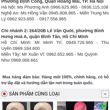
Phường Định Công, Quận Hoàng Mai, TP. Hà Nội
Hà Nội: Ms Phương Anh 0966.625.965 - 0936.115.108
Nghệ An: Ms Hồng Vân 0945.808.965 - Miền Trung Ms
Lý
0962.923.650 - 0917.556.965
Chi nhánh
2: 264/20B Lê Văn Quới, phường Bình
Hưng Hoà A, quận Bình Tân, Hồ Chí Minh
Hồ Chí Minh: Mr Minh Trí:
0949.726.965 -
Thu
Uyên
0969.184.600
Miền Tây:
Mr Xuân Vĩ:
0962.652.965
- Ms Quỳnh
Như
0968.068.661
Mua hàng đảm bảo: Hàng mới 100%, chính hãng, có hỗ
trợ lắp đặt và hướng dẫn tận nơi trong toàn quốc.
SẢN PHẨM CÙNG LOẠI