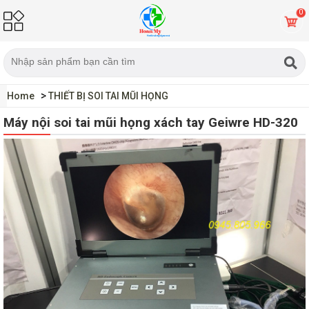
0
Home
THIẾT BỊ SOI TAI MŨI HỌNG
MÁY NỘI SOI TAI MŨI HỌNG
Máy nội soi tai mũi họng Geiwre
Máy nội soi tai mũi họng xách tay Geiwre HD-320