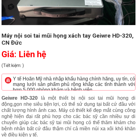
Máy nội soi tai mũi họng xách tay Geiwre HD-320,
CN Đức
Giá: Liên hệ
(Tiết kiệm: )
Y tế Hoãn Mỹ nhà nhập khẩu hàng chính hãng, uy tín, có
mạng lưới sản phẩm phủ rộng khắp các tỉnh thành với
hơn 5.000 phòng khám và bệnh viện
Geiwre HD-320
là một thiết bị nội soi tai mũi họng di
động,gọn nhẹ siêu tiện lợi, có thể sử dụng tại bất cứ đâu với
chất lượng hình ảnh cao. Máy có thiết kế đẹp mắt cùng công
nghệ hiện đại rất phù hợp cho các bác sỹ cần nhiều sự di
chuyển giúp các bác sỹ tai mũi họng có thể thăm khám cho
bệnh nhân bất cứ đâu thậm chí cả miền núi xa xôi khó khăn
về điều kiện y tế.