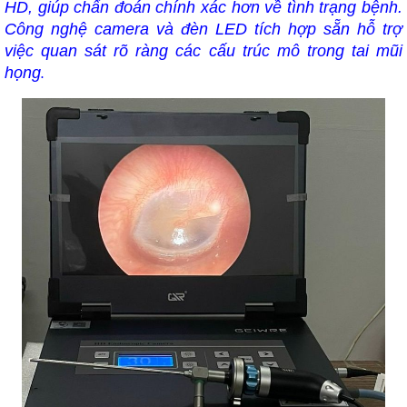
HD, giúp chẩn đoán chính xác hơn về tình trạng bệnh.
Công nghệ camera và đèn LED tích hợp sẵn hỗ trợ
việc quan sát rõ ràng các cấu trúc mô trong tai mũi
.
họng