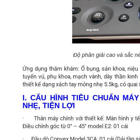
Độ phân giải cao và sắc n
Ứng dụng thăm khám: Ổ bụng, sản khoa, niệu 
tuyến vú, phụ khoa, mạch vành, dây thần kinh 
thiết kế dạng xách tay mỏng nhẹ 5.5kg, có quai 
I. CẤU HÌNH TIÊU CHUẨN MÁ
NHẸ, TIỆN LỢI
· Thân máy chính với thiết kế: Màn hình y tế
Điều chỉnh góc từ 0° – 45° model E2: 01 cái
· Đầu dò Convex Model 3CA: 01 cái (Dải tần số