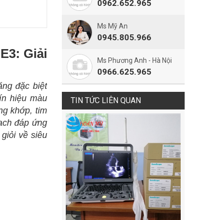
0962.652.965
Ms Mỹ An
0945.805.966
E3: Giải
Ms Phương Anh - Hà Nội
0966.625.965
ng đặc biệt
tín hiệu màu
TIN TỨC LIÊN QUAN
ng khớp, tim
ạch đáp ứng
iỏi về siêu