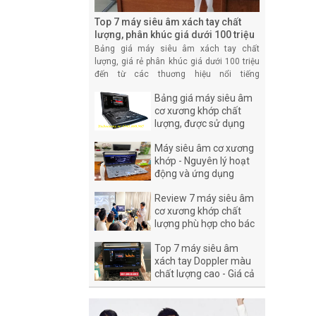
Top 7 máy siêu âm xách tay chất
lượng, phân khúc giá dưới 100 triệu
Bảng giá máy siêu âm xách tay chất
lượng, giá rẻ phân khúc giá dưới 100 triệu
đến từ các thuơng hiệu nổi tiếng
SonoScape, Mindray, Cansonic, Dawei,
Bảng giá máy siêu âm
Chison nhập khẩu trực tiếp bởi Y Tế Hoàn
cơ xương khớp chất
Mỹ
lượng, được sử dụng
phổ biến hiện nay
Máy siêu âm cơ xương
khớp - Nguyên lý hoạt
động và ứng dụng
trong siêu âm
Review 7 máy siêu âm
cơ xương khớp chất
lượng phù hợp cho bác
sĩ phòng khám
Top 7 máy siêu âm
xách tay Doppler màu
chất lượng cao - Giá cả
hợp lý