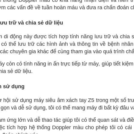
ệ thống Doppler màu có k
hả năng nhận diện và hiển t
ớm các vấn đề về tuần hoàn máu và đưa ra chẩn đoán c
ưu trữ và chia sẻ dữ liệu
 di động này được tích hợp tính năng lưu trữ và chia sẻ
có thể lưu trữ các hình ảnh và thông tin về bệnh nhân 
 các chuyên gia khác để cùng tham gia vào quá trình chẩn
y còn có tính năng in ấn trực tiếp từ máy, giúp tiết kiệm
hia sẻ dữ liệu.
m sử dụng
ơ hội sử dụng máy siêu âm xách tay Z5 trong một số tr
ỏ gọn và dễ sử dụng, tôi có thể mang máy đi bất kỳ đâu v
m ứng lớn và dễ thao tác giúp tôi có thể quan sát và đ
ệc tích hợp hệ thống Doppler màu cho phép tôi có cái