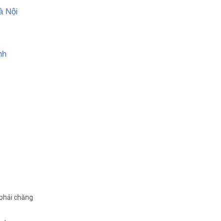
à Nội
nh
 phải chăng