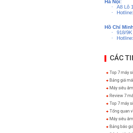
Hà Nội
:
A8 Lô 1
·
Hotlin
·
Ms H
Hồ Chí Min
918/9K
·
Hotlin
·
Ms P
CÁC T
Top 7 máy si
Bảng giá máy
Máy siêu âm 
Review 7 máy
Top 7 máy si
Tổng quan về
Máy siêu âm M
Bảng báo giá