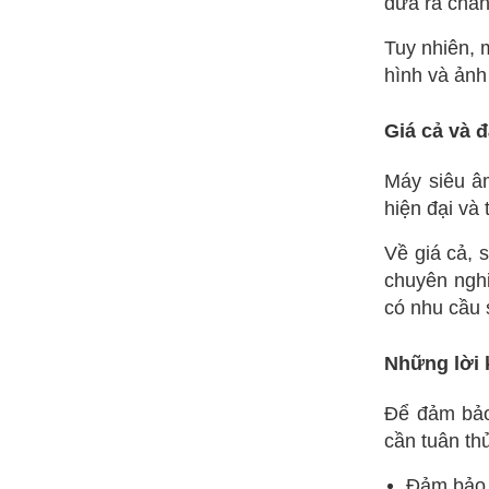
đưa ra chẩn
Tuy nhiên, 
hình và ảnh
Giá cả và 
Máy siêu âm
hiện đại và 
Về giá cả, 
chuyên nghi
có nhu cầu 
Những lời 
Để đảm bảo
cần tuân th
Đảm bảo 