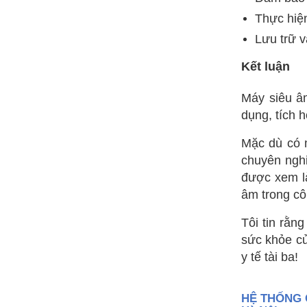
Thực hiệ
Lưu trữ v
Kết luận
Máy siêu â
dụng, tích h
Mặc dù có 
chuyên nghi
được xem là
âm trong cô
Tôi tin rằn
sức khỏe củ
y tế tài ba!
HỆ THỐNG 