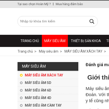
Tại sao chọn Hoàn Mỹ ?
Mua hàng đảm bảo
TRANG CHỦ
MÁY SIÊU ÂM
THIẾT BỊ SẢN KHOA
T
Trang chủ
Máy siêu âm
MÁY SIÊU ÂM XÁCH TAY
Đánh giá má
MÁY SIÊU ÂM
MÁY SIÊU ÂM XÁCH TAY
Giới th
MÁY SIÊU ÂM 5D
Máy siêu â
MÁY SIÊU ÂM 6D
Đoán. Với t
MÁY SIÊU ÂM 4D
y tế cũng n
MÁY SIÊU ÂM CẦM TAY