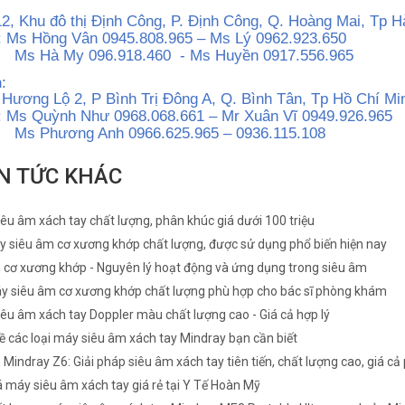
2, Khu đô thị Định Công, P. Định Công, Q. Hoàng Mai, Tp H
e: Ms Hồng Vân 0945.808.965 – Ms Lý 0962.923.650
à My 096.918.460 - Ms Huyền 0917.556.965
h
:
 Hương Lộ 2, P Bình Trị Đông A, Q. Bình Tân, Tp Hồ Chí Mi
e: Ms Quỳnh Như 0968.068.661 – Mr Xuân Vĩ 0949.926.965
hương Anh 0966.625.965 – 0936.115.108
IN TỨC KHÁC
êu âm xách tay chất lượng, phân khúc giá dưới 100 triệu
 siêu âm cơ xương khớp chất lượng, được sử dụng phổ biến hiện nay
cơ xương khớp - Nguyên lý hoạt động và ứng dụng trong siêu âm
 siêu âm cơ xương khớp chất lượng phù hợp cho bác sĩ phòng khám
êu âm xách tay Doppler màu chất lượng cao - Giá cả hợp lý
 các loại máy siêu âm xách tay Mindray bạn cần biết
indray Z6: Giải pháp siêu âm xách tay tiên tiến, chất lượng cao, giá cả
 máy siêu âm xách tay giá rẻ tại Y Tế Hoàn Mỹ