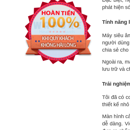
Đặc biệt, h
phát hiện s
Tính năng l
Máy siêu âm
người dùng 
chia sẻ cho
Ngoài ra, má
lưu trữ và c
Trải nghiệ
Tôi đã có c
thiết kế nh
Màn hình cả
dễ dàng. Vi