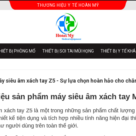
THƯƠNG HIỆU Y TẾ HOÀN MỸ
HIẾT BỊ PHÒNG MỔ
THIẾT BỊ SOI TAI MŨI HỌNG
THIẾT BỊ Y TẾ KH
y siêu âm xách tay Z5 - Sự lựa chọn hoàn hảo cho ch
iệu sản phẩm máy siêu âm xách tay 
m xách tay Z5 là một trong những sản phẩm chất lượn
hiết kế tiện dụng và tích hợp nhiều tính năng hiện đại t
hư người dùng trên toàn thế giới.