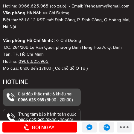
0966.625.965
Hotline:
(có zalo) - Email: Ytehoanmy@gmail.com
Văn phòng Hà Nội:
>> Chỉ Đường
Biệt thự A8 Lô 12 KĐT mới Định Công, P. Định Công, Q.Hoàng Mai,
Hà Nội
Văn phòng Hồ Chí Minh:
>> Chỉ Đường
ĐC: 264/20B Lê Văn Quới, phường Bình Hưng Hoà A, Q. Bình
Tân, TP. Hồ Chí Minh
0966.625.965
Hotline:
Mở cửa: 8h00 đến 17h00 ( Có chỗ đỗ Ô Tô )
HOTLINE
Giải đáp thắc mắc & khiếu nại
0966.625.965
(8h00 - 20h00)
Trung tâm bảo hành toàn quốc
0966.625.965
(8h00 - 20h00)
GỌI NGAY