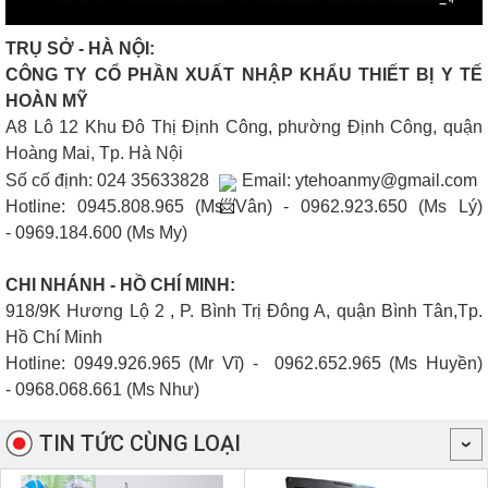
TRỤ SỞ - HÀ NỘI:
CÔNG TY CỔ PHẦN XUẤT NHẬP KHẨU THIẾT BỊ Y TẾ
HOÀN MỸ
A8 Lô 12 Khu Đô Thị Định Công, phường Định Công, quận
Hoàng Mai, Tp. Hà Nội
Số cố định: 024 35633828
Email: ytehoanmy@gmail.com
Hotline:
0945.808.965 (Ms Vân) -
0962.923.650 (Ms Lý)
-
0969.184.600 (Ms My)
CHI NHÁNH - HỒ CHÍ MINH:
918/9K Hương Lộ 2 , P. Bình Trị Đông A, quận Bình Tân,Tp.
Hồ Chí Minh
Hotline:
0949.926.965 (Mr Vĩ) -
0962.652.965 (Ms Huyền)
-
0968.068.661 (Ms Như)
TIN TỨC CÙNG LOẠI