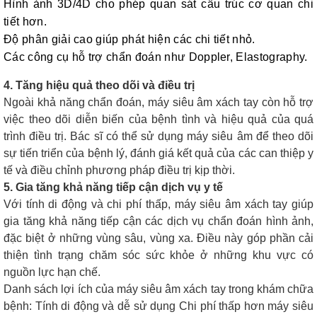
Hình ảnh 3D/4D cho phép quan sát cấu trúc cơ quan chi
tiết hơn.
Độ phân giải cao giúp phát hiện các chi tiết nhỏ.
Các công cụ hỗ trợ chẩn đoán như Doppler, Elastography.
4. Tăng hiệu quả theo dõi và điều trị
Ngoài khả năng chẩn đoán, máy siêu âm xách tay còn hỗ trợ
việc theo dõi diễn biến của bệnh tình và hiệu quả của quá
trình điều trị. Bác sĩ có thể sử dụng máy siêu âm để theo dõi
sự tiến triển của bệnh lý, đánh giá kết quả của các can thiệp y
tế và điều chỉnh phương pháp điều trị kịp thời.
5. Gia tăng khả năng tiếp cận dịch vụ y tế
Với tính di động và chi phí thấp, máy siêu âm xách tay giúp
gia tăng khả năng tiếp cận các dịch vụ chẩn đoán hình ảnh,
đặc biệt ở những vùng sâu, vùng xa. Điều này góp phần cải
thiện tình trạng chăm sóc sức khỏe ở những khu vực có
nguồn lực hạn chế.
Danh sách lợi ích của máy siêu âm xách tay tro
ng khám chữa
bệnh: Tính di động và dễ sử dụng Chi phí thấp hơn máy siêu