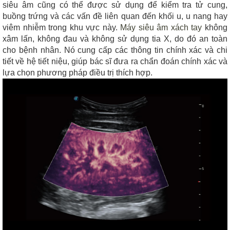
siêu âm cũng có thể được sử dụng để kiểm tra tử cung,
buồng trứng và các vấn đề liên quan đến khối u, u nang hay
viêm nhiễm trong khu vực này.
Máy siêu âm xách tay
không
xâm lấn, không đau và không sử dụng tia X, do đó an toàn
cho bệnh nhân. Nó cung cấp các thông tin chính xác và chi
tiết về hệ tiết niệu, giúp bác sĩ đưa ra chẩn đoán chính xác và
lựa chọn phương pháp điều trị thích hợp.