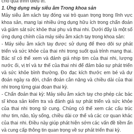
cho quá trình điều trị.
1. Ứng dụng máy siêu âm Trong khoa sản
Máy siêu âm xách tay đóng vai trò quan trọng trong lĩnh vực
khoa sản, mang lại nhiều ứng dụng hữu ích trong chẩn đoán
và giám sát sức khỏe thai phụ và thai nhi. Dưới đây là một số
ứng dụng chính của máy siêu âm xách tay trong khoa sản:
- Máy siêu âm xách tay được sử dụng để theo dõi sự phát
triển và sức khỏe của thai nhi trong suốt quá trình mang thai.
Bác sĩ có thể xem và đánh giá nhịp tim của thai nhi, lượng
nước ối, vị trí và tư thế của thai nhi để đảm bảo sự phát triển
và sức khỏe bình thường. Đo đạc kích thước em bé và dự
đoán ngày ra đời, chẩn đoán cân nặng và chiều dài của thai
nhi trong từng giai đoạn thai kỳ.
- Chẩn đoán thai kỳ: Máy siêu âm xách tay cho phép các bác
sĩ khoa sản kiểm tra và đánh giá sự phát triển và sức khỏe
của thai nhi trong tử cung. Chúng có thể xem các cấu trúc
như tim, não, tủy sống, chiều dài cơ thể và các cơ quan khác
của thai nhi. Điều này giúp phát hiện sớm các vấn đề tiềm ẩn
và cung cấp thông tin quan trọng về sự phát triển thai kỳ.