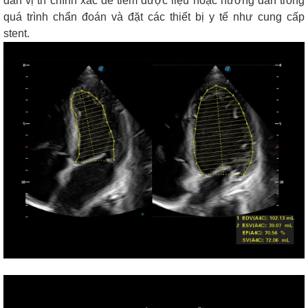
dẫn vị trí chính xác để tiêm dược liệu hoặc hướng dẫn trong
quá trình chẩn đoán và đặt các thiết bị y tế như cung cấp
stent.