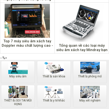
dụng trong siêu âm
Top 7 máy siêu âm xách tay
Tổng quan về các loại máy
Doppler màu chất lượng cao -
siêu âm xách tay Mindray bạn
Giá cả hợp lý
cần biết
--%>
Máy siêu âm
Thiết bị sản khoa
Thiết bị phòng mổ
THIẾT BỊ SOI TAI MŨI
Thiết bị y tế khác
Máy xét nghiệm
HỌNG