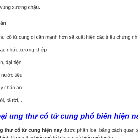
 vùng xương chậu.
căn
hư cổ tử cung di căn mạnh hơn sẽ xuất hiện các triệu chứng nh
đau nhức xương khớp
n, đại tiện
 nước tiểu
ây chán ăn
, rã rời,..
oại ung thư cổ tử cung phổ biến hiện n
ng thư cổ tử cung hiện nay
được phân loại bằng cách quan sá
ính là ung thư biểu mô tế bào gai và biểu mô tuyến.