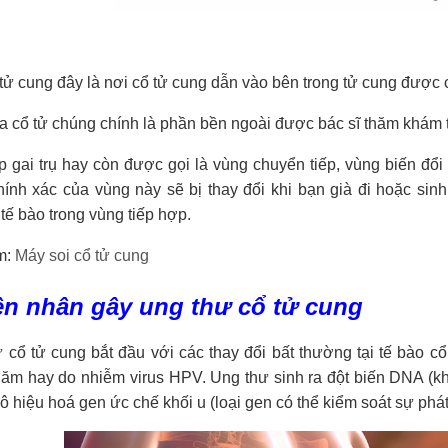
 tử cung đây là nơi cổ tử cung dẫn vào bên trong tử cung được
a cổ tử chúng chính là phần bền ngoài được bác sĩ thăm khám 
 gai trụ hay còn được gọi là vùng chuyển tiếp, vùng biến đổi 
chính xác của vùng này sẽ bị thay đổi khi bạn già đi hoặc si
tế bào trong vùng tiếp hợp.
m:
Máy soi cổ tử cung
ên nhân gây ung thư cổ tử cung
cổ tử cung bắt đầu với các thay đổi bất thường tại tế bào cổ
 năm hay do nhiễm virus HPV. Ung thư sinh ra đột biến DNA (kh
ô hiệu hoá gen ức chế khối u (loại gen có thể kiểm soát sự phát