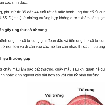
n cóc sinh dục,...
, phụ nữ từ 35 đến 44 tuổi rất dễ mắc bệnh ung thư cổ tử 
uổi 65. Đặc biệt ở những trường hợp không được khám sàng lọc
ân gây ung thư cổ tử cung
nh ung thư cổ tử cung giai đoạn đầu và tiền ung thư cổ tử cung
h trở nên lớn và di căn vào các mô lân cận nhau thì dấu hiệu ung
u hiệu thường gặp
ị chảy máu âm đạo bất thường, chảy máu sau khi quan hệ qu
inh hoặc kinh nguyệt kéo dài hơn so với chu kỳ bình thường.