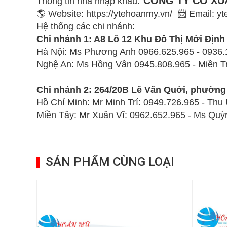
CÔNG TY CỔ XUẤ
Thông tin nhà nhập khẩu:
🌎 Website: https://ytehoanmy.vn/ 📨 Email:
Hệ thống các chi nhánh:
Chi nhánh 1: A8 Lô 12 Khu Đô Thị Mới Địn
Hà Nội: Ms Phương Anh 0966.625.965 - 0936.
Nghệ An: Ms Hồng Vân 0945.808.965 - Miền 
Chi nhánh
2: 264/20B Lê Văn Quới, phường
Hồ Chí Minh: Mr Minh Trí:
0949.726.965 -
Thu
Miền Tây:
Mr Xuân Vĩ:
0962.652.965
- Ms Qu
SẢN PHẨM CÙNG LOẠI