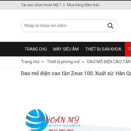
Tại sao chọn Hoàn Mỹ ?
Mua hàng đảm bảo
TRANG CHỦ
MÁY SIÊU ÂM
THIẾT BỊ SẢN KHOA
T
Trang chủ
Thiết bị phòng mổ
DAO MỔ ĐIỆN CAO TẦN
Dao mổ điện cao tần Zeus 100. Xuất xứ: Hàn 