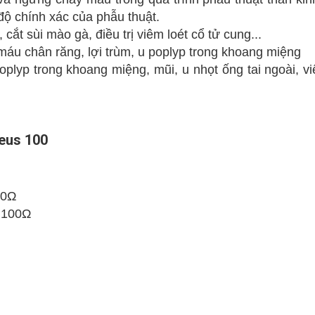
độ chính xác của phẫu thuật.
 cắt sùi mào gà, điều trị viêm loét cổ tử cung...
 máu chân răng, lợi trùm, u poplyp trong khoang miệng
oplyp trong khoang miệng, mũi, u nhọt ống tai ngoài, v
Zeus 100
00Ω
/ 100Ω