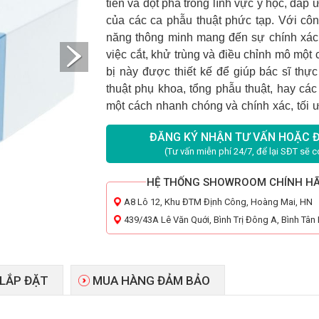
tiến và đột phá trong lĩnh vực y học, đáp 
của các ca phẫu thuật phức tạp. Với côn
năng thông minh mang đến sự chính xác 
việc cắt, khử trùng và điều chỉnh mô một 
bị này được thiết kế để giúp bác sĩ thự
thuật phụ khoa, tổng phẫu thuật, hay các
một cách nhanh chóng và chính xác, tối 
bệnh nhân và tạo điều kiện thuận lợi cho
ĐĂNG KÝ NHẬN TƯ VẤN HOẶC 
(Tư vấn miễn phí 24/7, để lại SĐT sẽ có
HỆ THỐNG SHOWROOM CHÍNH H
A8 Lô 12, Khu ĐTM Định Công, Hoàng Mai, HN
439/43A Lê Văn Quới, Bình Trị Đông A, Bình Tâ
 LẮP ĐẶT
MUA HÀNG ĐẢM BẢO