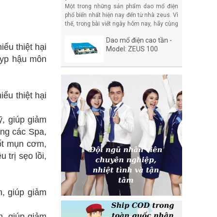
Korea
Một trong những sản phẩm dao mổ điện
phổ biến nhất hiện nay đến từ nhà zeus. Vì
thế, trong bài viết ngày hôm nay, hãy cùng
Y Tế Hoàn Mỹ tìm hiểu về dòng sản phẩm
Dao mổ điện cao tần -
dao mổ điện Zeus 100W Korea uy tín nhấ
ểu thiệt hại
Model: ZEUS 100
lyp hậu môn
ểu thiệt hại
, giúp giảm
ong các Spa,
đốt mụn cơm,
 trị sẹo lồi,
, giúp giảm
h, giúp giảm