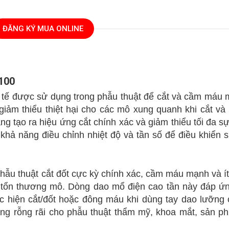
ĐĂNG KÝ MUA ONLINE
100
y tế được sử dụng trong phẫu thuật để cắt và cầm máu
p giảm thiểu thiệt hại cho các mô xung quanh khi cắt v
ng tạo ra hiệu ứng cắt chính xác và giảm thiểu tối đa s
khả năng điều chỉnh nhiệt độ và tần số để điều khiển
hẫu thuật cắt đốt cực kỳ chính xác, cầm máu mạnh và ít 
 tổn thương mô. Dòng dao mổ điện cao tần này đáp ứ
ực hiện cắt/đốt hoặc đông máu khi dùng tay dao lưỡng
ng rỗng rãi cho
phẫu thuật thẩm mỹ, khoa mắt, sản ph