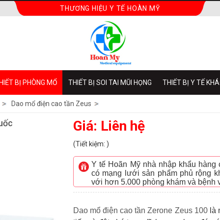
THƯƠNG HIỆU Y TẾ HOÀN MỸ
HIẾT BỊ PHÒNG MỔ
THIẾT BỊ SOI TAI MŨI HỌNG
THIẾT BỊ Y TẾ KH
Dao mổ điện cao tần Zeus
Quốc
Giá: Liên hệ
(Tiết kiệm: )
Y tế Hoãn Mỹ nhà nhập khẩu hàng ch
có mạng lưới sản phẩm phủ rộng kh
với hơn 5.000 phòng khám và bệnh 
Dao mổ điện cao tần Zerone Zeus 100
là 