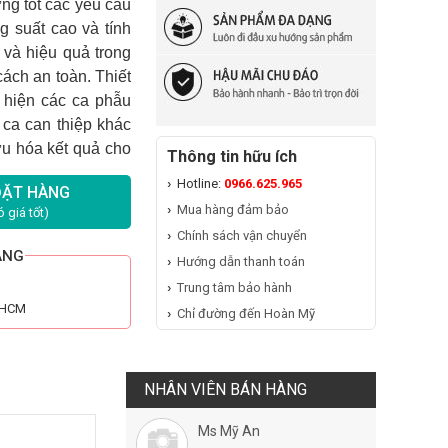
ứng tốt các yêu cầu
g suất cao và tính
và hiệu quả trong
cách an toàn. Thiết
c hiện các ca phẫu
 ca can thiệp khác
ưu hóa kết quả cho
Thông tin hữu ích
 người mổ.
Hotline:
0966.625.965
ĐẶT HÀNG
Mua hàng đảm bảo
 giá tốt)
Chính sách vận chuyển
ÃNG
Hướng dẫn thanh toán
Trung tâm bảo hành
n HCM
Chỉ đường đến Hoàn Mỹ
NHÂN VIÊN BÁN HÀNG
Ms Mỹ An