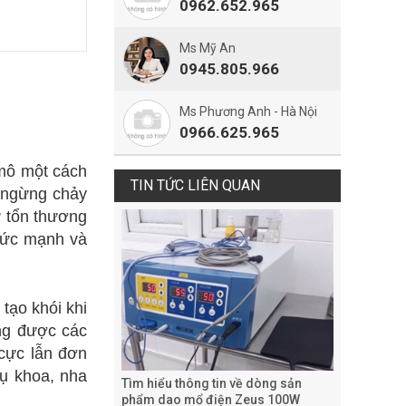
0962.652.965
Ms Mỹ An
0945.805.966
Ms Phương Anh - Hà Nội
0966.625.965
 mô một cách
TIN TỨC LIÊN QUAN
à ngừng chảy
ự tổn thương
 sức mạnh và
tạo khói khi
ng được các
 cực lẫn đơn
ụ khoa, nha
Tìm hiểu thông tin về dòng sản
phẩm dao mổ điện Zeus 100W