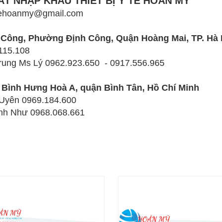
T NHẬP KHẨU THIẾT BỊ Y TẾ HOÀN MỸ
 ytehoanmy@gmail.com
h Công, Phường Định Công, Quận Hoàng Mai, TP. Hà 
115.108
Trung Ms Lý
0962.923.650 - 0917.556.965
 Bình Hưng Hoà A, quận Bình Tân, Hồ Chí Minh
 Uyên
0969.184.600
ỳnh Như
0968.068.661