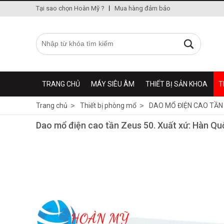
Tại sao chọn Hoàn Mỹ ?
Mua hàng đảm bảo
TRANG CHỦ
MÁY SIÊU ÂM
THIẾT BỊ SẢN KHOA
T
Trang chủ
Thiết bị phòng mổ
DAO MỔ ĐIỆN CAO TẦN
Dao mổ điện cao tần Zeus 50. Xuất xứ: Hàn Qu