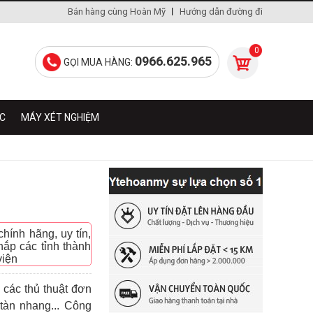
Bán hàng cùng Hoàn Mỹ
Hướng dẫn đường đi
0
0966.625.965
GỌI MUA HÀNG:
ÁC
MÁY XÉT NGHIỆM
ính hãng, uy tín,
ắp các tỉnh thành
viện
 các thủ thuật đơn
 tàn nhang... Công