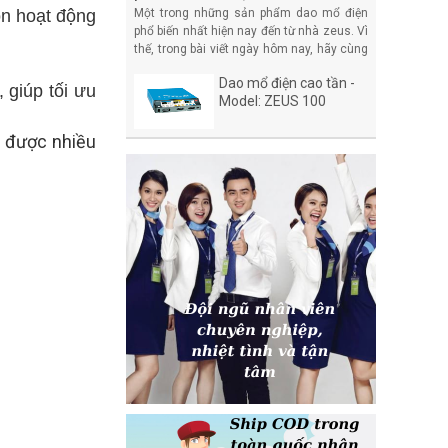
Korea
Một trong những sản phẩm dao mổ điện
ôn hoạt động
phổ biến nhất hiện nay đến từ nhà zeus. Vì
thế, trong bài viết ngày hôm nay, hãy cùng
Y Tế Hoàn Mỹ tìm hiểu về dòng sản phẩm
Dao mổ điện cao tần -
dao mổ điện Zeus 100W Korea uy tín nhấ
, giúp tối ưu
Model: ZEUS 100
n được nhiều