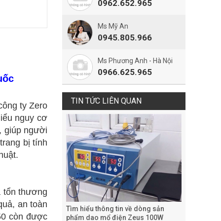
0962.652.965
Ms Mỹ An
0945.805.966
Ms Phương Anh - Hà Nội
0966.625.965
uốc
TIN TỨC LIÊN QUAN
công ty Zero
hiểu nguy cơ
, giúp người
rang bị tính
huật.
à tổn thương
quả, an toàn
Tìm hiểu thông tin về dòng sản
 50 còn được
phẩm dao mổ điện Zeus 100W