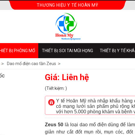
THƯƠNG HIỆU Y TẾ HOÀN MỸ
HIẾT BỊ PHÒNG MỔ
THIẾT BỊ SOI TAI MŨI HỌNG
THIẾT BỊ Y TẾ KH
Dao mổ điện cao tần Zeus
ốc
Giá: Liên hệ
(Tiết kiệm: )
Y tế Hoãn Mỹ nhà nhập khẩu hàng ch
có mạng lưới sản phẩm phủ rộng kh
với hơn 5.000 phòng khám và bệnh 
Zeus 50
là loại dao mổ điện dùng để làm
giản như cắt đốt mụn rồi, mụn cóc, đốt