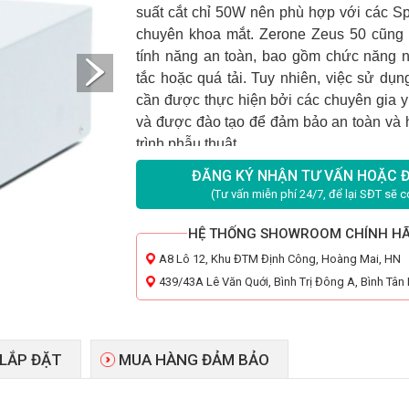
suất cắt chỉ 50W nên phù hợp với các Sp
e
chuyên khoa mắt. Z
rone Zeus 50 cũng 
tính năng an toàn, bao gồm chức năng n
tắc hoặc quá tải. Tuy nhiên, việc sử dụ
cần được thực hiện bởi các chuyên gia y
và được đào tạo để đảm bảo an toàn và 
trình phẫu thuật.
ĐĂNG KÝ NHẬN TƯ VẤN HOẶC 
(Tư vấn miễn phí 24/7, để lại SĐT sẽ có
HỆ THỐNG SHOWROOM CHÍNH H
A8 Lô 12, Khu ĐTM Định Công, Hoàng Mai, HN
439/43A Lê Văn Quới, Bình Trị Đông A, Bình Tâ
 LẮP ĐẶT
MUA HÀNG ĐẢM BẢO