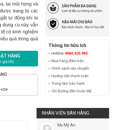
a, tai mũi họng và
được trang bị các
gắt tự động khi bị
ng dụng cụ này vẫn
 tế có kinh nghiệm
hiệu quả trong quá
Thông tin hữu ích
Hotline:
0966.625.965
ĐẶT HÀNG
Mua hàng đảm bảo
 giá tốt)
Chính sách vận chuyển
ÃNG
Hướng dẫn thanh toán
Trung tâm bảo hành
n HCM
Chỉ đường đến Hoàn Mỹ
NHÂN VIÊN BÁN HÀNG
Ms Mỹ An