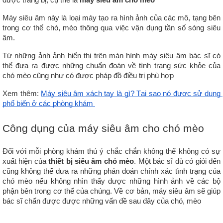
Máy siêu âm này là loại máy tạo ra hình ảnh của các mô, tạng bên 
trong cơ thể chó, mèo thông qua việc vận dụng tần số sóng siêu 
âm. 
Từ những ảnh ảnh hiển thị trên màn hình máy siêu âm bác sĩ có 
thể đưa ra được những chuẩn đoán về tình trạng sức khỏe của 
chó mèo cũng như có được pháp đồ điều trị phù hợp
Xem thêm: 
Máy siêu âm xách tay là gì? Tại sao nó được sử dụng 
phổ biến ở các phòng khám 
Công dụng của máy siêu âm cho chó mèo
Đối với mỗi phòng khám thú ý chắc chắn không thể không có sự 
xuất hiện của 
thiết bị siêu âm chó mèo
. Một bác sĩ dù có giỏi đến 
cũng không thể đưa ra những phán đoán chính xác tình trạng của 
chó mèo nếu không nhìn thấy được những hình ảnh về các bộ 
phận bên trong cơ thể của chúng. Về cơ bản, máy siêu âm sẽ giúp 
bác sĩ chẩn được được những vấn đề sau đây của chó, mèo