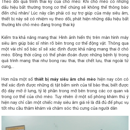
Theo dõi quá trình thai kỳ của chó mèo: Khi chó mèo có những 
dấu hiệu bất thường trong cơ thể chúng sẽ không thể thông báo 
đến chủ nhân/ Lúc này cần phải có sự trợ giúp của máy siêu âm, 
thiết bị này sẽ có nhiệm vụ theo dõi, phát hiện những dấu hiệu bất 
thường khi chó mèo đang trong thai kỳ
Kiểm tra khả năng mang thai: Hình ảnh hiển thị trên màn hình máy 
siêu âm giúp bác sĩ nhìn rõ bên trong cơ thể động vật. Thông qua 
một vài chỉ số bác sĩ sẽ xác định được khả năng mang thai ở chó 
mèo. Đồng thời cũng có thể phán đoán được những bệnh lý trong 
quá trình mang thai như bong rau thai, thai chết lưu, thai ngoài tử 
cung,...
Hơn nữa một số 
thiết bị máy siêu âm chó mèo
 hiện nay còn có 
thể xác định được những dị tật bẩm sinh của tế bào thai, biết được 
độ dày mỡ ở lưng, tỷ lệ phần trong mỡ bên trong các cơ quan và 
trong cơ thể của chó mèo. Tuy nhiên ở một số phòng khám thú ý 
hiện nay chỉ cần một chiếc máy siêu âm giá rẻ là đã đủ để phục vụ 
tốt nhu cầu thăm khám và chăm sóc thú cưng của người dân